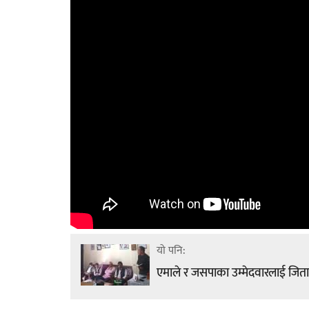
यो पनि:
एमाले र जसपाका उम्मेदवारलाई जित