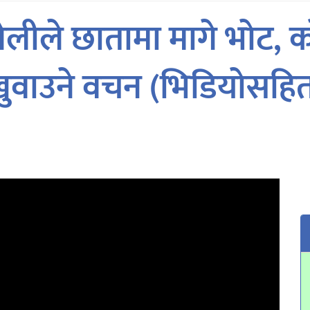
ीले छातामा मागे भोट, क
ुवाउने वचन (भिडियोसहि