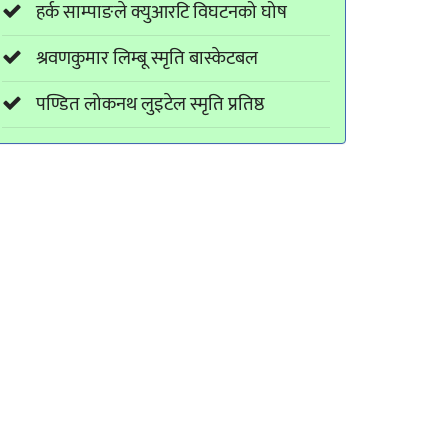
हर्क साम्पाङले क्युआरटि विघटनको घोष
श्रवणकुमार लिम्बू स्मृति बास्केटबल
पण्डित लोकनथ लुइटेल स्मृति प्रतिष्ठ