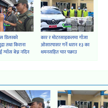
ाँस डिलरको
कार र मोटरसाइकलमा गाँजा
द्रा तथा किराना
ओसारपासर गर्ने धरान १३ का
ग्याँस बेच्न नदिन
थमनसहित चार पक्राउ
लाई आग्रह