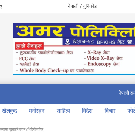
नेपाली / युनिकोड
खेलकुद
मनोरञ्जन
साहित्य
विदेश
विचार
फो
ल्याएर खुवाउने वचन (भिडियोसहित)