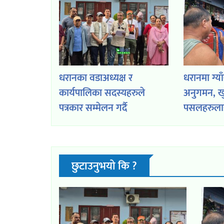
धरानका वडाअध्यक्ष र
धरानमा ग्य
कार्यपालिका सदस्यहरुले
अनुगमन, खु
पत्रकार सम्मेलन गर्दै
पसलहरुलाई 
भने,‘कार्यवाहक मेयरको बालहठ
बिक्रेताहरु
र अमर्यादित व्यवहारले विवाद
भएको हो’
छुटाउनुभयो कि ?