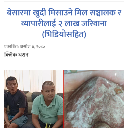
बेसारमा खुदी मिसाउने मिल सञ्चालक र
व्यापारीलाई २ लाख जरिवाना
(भिडियोसहित)
प्रकाशित: असोज ४, २०८०
क्लिक धरान