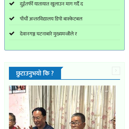
दुईतर्फी यातायात खुलाउन माग गर्दै द
पाँचौं अन्तरविद्यालय डिपो बास्केटबल
देवानगञ्ज घटनाबारे मुख्यमन्त्रीले र
छुटाउनुभयो कि ?