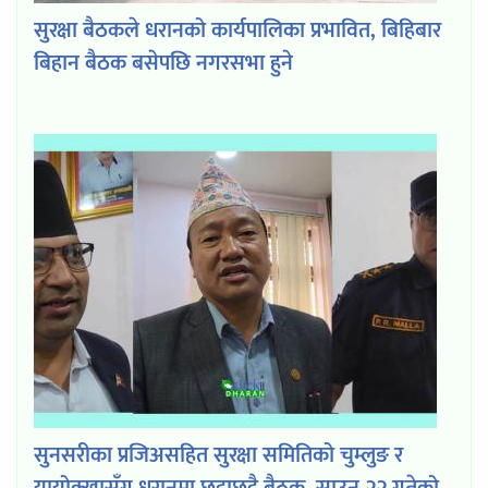
सुरक्षा बैठकले धरानको कार्यपालिका प्रभावित, बिहिबार
बिहान बैठक बसेपछि नगरसभा हुने
सुनसरीका प्रजिअसहित सुरक्षा समितिको चुम्लुङ र
यायोक्खासँग धरानमा छुट्टाछुट्टै बैठक, साउन २२ गतेको