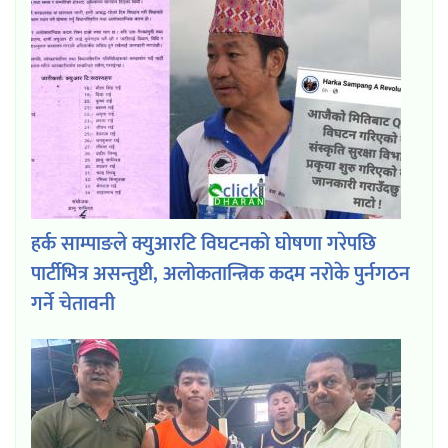
हर्क साम्पाङले क्युआरटि विघटनको घोषणा गरेपछि
पार्टीभित्र असन्तुष्टी, अलोकतान्त्रिक कदम नरोके पुर्नगठन
गर्ने चेतावनी