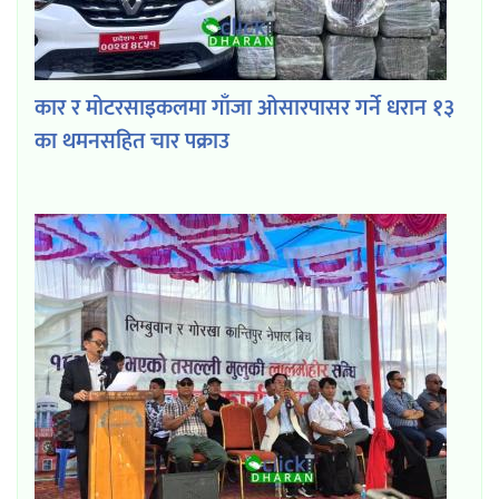
कार र मोटरसाइकलमा गाँजा ओसारपासर गर्ने धरान १३
का थमनसहित चार पक्राउ