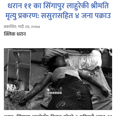
धरान ११ का सिंगापुर लाहुरेकी श्रीमति
मृत्यु प्रकरण: ससुरासहित ४ जना पक्राउ
प्रकाशित: भदौ २४, २०७७
क्लिक धरान