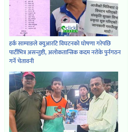
हर्क साम्पाङले क्युआरटि विघटनको घोषणा गरेपछि
पार्टीभित्र असन्तुष्टी, अलोकतान्त्रिक कदम नरोके पुर्नगठन
गर्ने चेतावनी