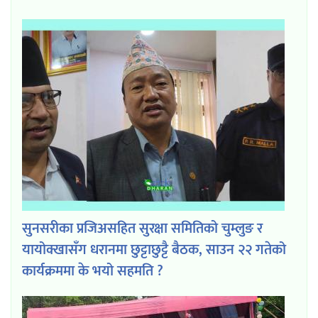
सुनसरीका प्रजिअसहित सुरक्षा समितिको चुम्लुङ र
यायोक्खासँग धरानमा छुट्टाछुट्टै बैठक, साउन २२ गतेको
कार्यक्रममा के भयो सहमति ?