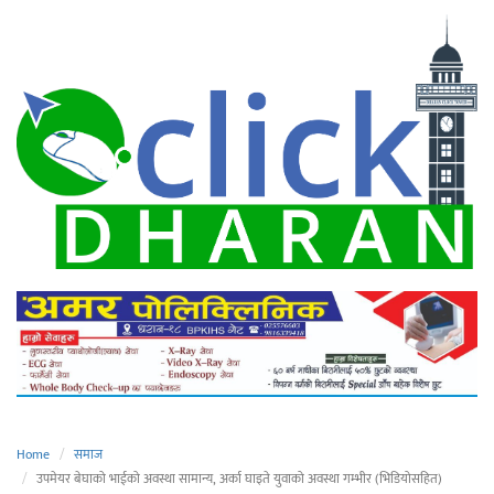
Home
समाज
उपमेयर बेघाको भाईको अवस्था सामान्य, अर्का घाइते युवाको अवस्था गम्भीर (भिडियोसहित)