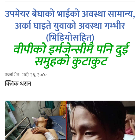
उपमेयर बेघाको भाईको अवस्था सामान्य,
अर्का घाइते युवाको अवस्था गम्भीर
(भिडियोसहित)
वीपीको इर्मजेन्सीमै पनि दुई
समुहको कुटाकुट
प्रकाशित: भदौ २६, २०८०
क्लिक धरान