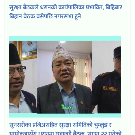
सुरक्षा बैठकले धरानको कार्यपालिका प्रभावित, बिहिबार
बिहान बैठक बसेपछि नगरसभा हुने
सुनसरीका प्रजिअसहित सुरक्षा समितिको चुम्लुङ र
यायोक्खासँग धरानमा छुट्टाछुट्टै बैठक, साउन २२ गतेको