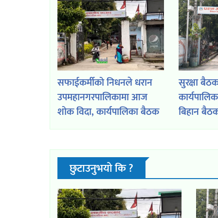
सफाईकर्मीको निधनले धरान
सुरक्षा बै
उपमहानगरपालिकामा आज
कार्यपालिका
शोक विदा, कार्यपालिका बैठक
बिहान बैठ
र नगरसभा पनि स्थगित
हुने
छुटाउनुभयो कि ?