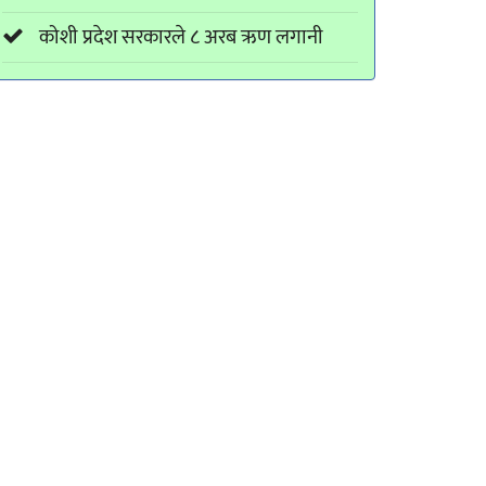
कोशी प्रदेश सरकारले ८ अरब ऋण लगानी