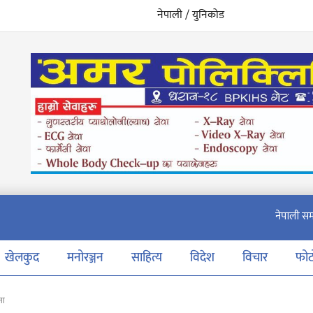
नेपाली / युनिकोड
खेलकुद
मनोरञ्जन
साहित्य
विदेश
विचार
फो
ता