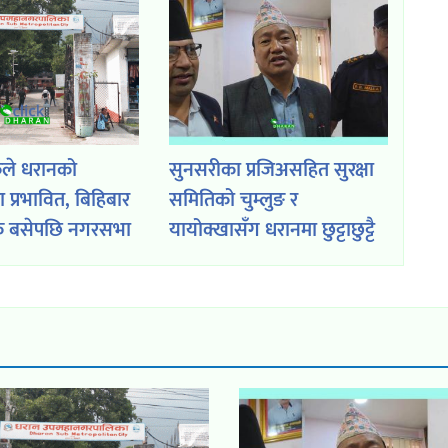
ठकले धरानको
सुनसरीका प्रजिअसहित सुरक्षा
 प्रभावित, बिहिबार
समितिको चुम्लुङ र
क बसेपछि नगरसभा
यायोक्खासँग धरानमा छुट्टाछुट्टै
बैठक, साउन २२ गतेको
कार्यक्रममा के भयो सहमति ?