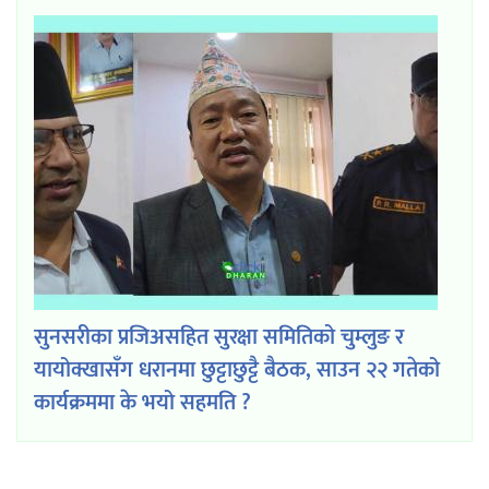
सुनसरीका प्रजिअसहित सुरक्षा समितिको चुम्लुङ र
यायोक्खासँग धरानमा छुट्टाछुट्टै बैठक, साउन २२ गतेको
कार्यक्रममा के भयो सहमति ?