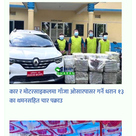
कार र मोटरसाइकलमा गाँजा ओसारपासर गर्ने धरान १३
का थमनसहित चार पक्राउ