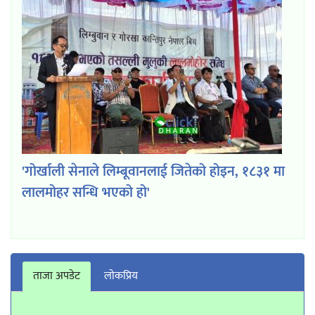
'गोर्खाली सेनाले लिम्बूवानलाई जितेको होइन, १८३१ मा
लालमोहर सन्धि भएको हो'
ताजा अपडेट
लाेकप्रिय