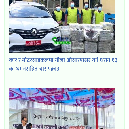
कार र मोटरसाइकलमा गाँजा ओसारपासर गर्ने धरान १३
का थमनसहित चार पक्राउ