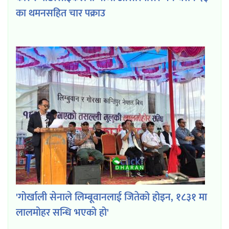
का थमनसहित चार पक्राउ
'गोर्खाली सेनाले लिम्बूवानलाई जितेको होइन, १८३१ मा
लालमोहर सन्धि भएको हो'