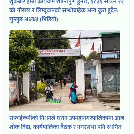
शुक्रबार हाम्रो कार्यक्रम शान्तिपुर्ण हुनेछ, १८३१ साउन २२
को गोरखा र लिम्बूवानको सन्धीबाहेक अन्य कुरा हुदैन:
चुम्लुङ अध्यक्ष (भिडियो)
सफाईकर्मीको निधनले धरान उपमहानगरपालिकामा आज
शोक विदा, कार्यपालिका बैठक र नगरसभा पनि स्थगित