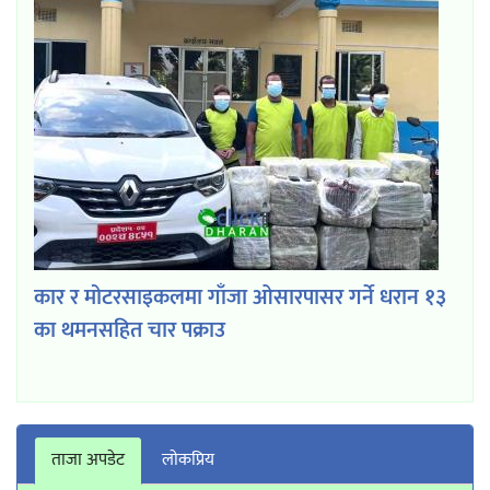
कार र मोटरसाइकलमा गाँजा ओसारपासर गर्ने धरान १३
का थमनसहित चार पक्राउ
ताजा अपडेट
लाेकप्रिय