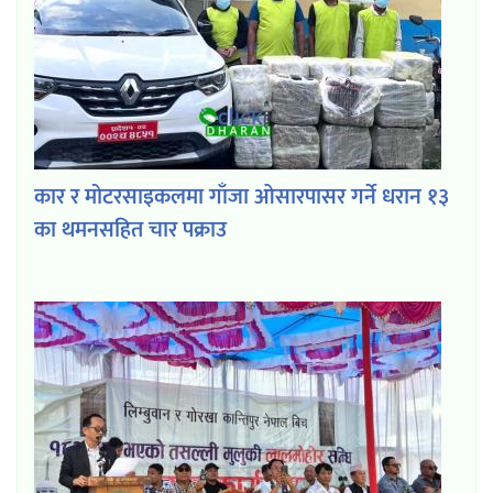
कार र मोटरसाइकलमा गाँजा ओसारपासर गर्ने धरान १३
का थमनसहित चार पक्राउ