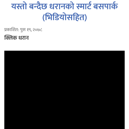
यस्तो बन्दैछ धरानको स्मार्ट बसपार्क
(भिडियोसहित)
प्रकाशित: पुस १९, २०७८
क्लिक धरान