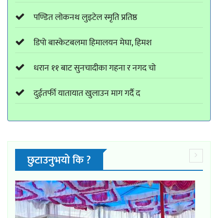
पण्डित लोकनथ लुइटेल स्मृति प्रतिष्ठ
डिपो बास्केटबलमा हिमालयन मेघा, हिमश
धरान ११ बाट सुनचादीका गहना र नगद चो
दुईतर्फी यातायात खुलाउन माग गर्दै द
छुटाउनुभयो कि ?