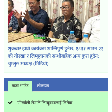
शुक्रबार हाम्रो कार्यक्रम शान्तिपुर्ण हुनेछ, १८३१ साउन २२
को गोरखा र लिम्बूवानको सन्धीबाहेक अन्य कुरा हुदैन:
चुम्लुङ अध्यक्ष (भिडियो)
ताजा अपडेट
लाेकप्रिय
'गोर्खाली सेनाले लिम्बूवानलाई जितेक