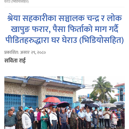
घेराउ (भिडियोसहित)
श्रेया सहकारीका सञ्चालक चन्द्र र लोक
खापुङ फरार, पैसा फिर्ताको माग गर्दै
पीडितहरुद्धारा घर घेराउ (भिडियोसहित)
प्रकाशित: असार २९, २०८०
सविता राई