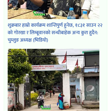
शुक्रबार हाम्रो कार्यक्रम शान्तिपुर्ण हुनेछ, १८३१ साउन २२
को गोरखा र लिम्बूवानको सन्धीबाहेक अन्य कुरा हुदैन:
चुम्लुङ अध्यक्ष (भिडियो)