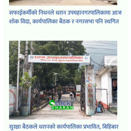
सफाईकर्मीको निधनले धरान उपमहानगरपालिकामा आज
शोक विदा, कार्यपालिका बैठक र नगरसभा पनि स्थगित
सुरक्षा बैठकले धरानको कार्यपालिका प्रभावित, बिहिबार