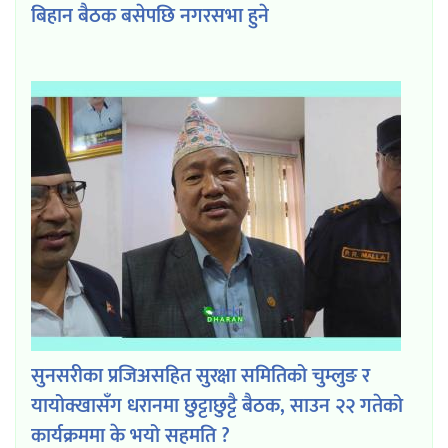
बिहान बैठक बसेपछि नगरसभा हुने
सुनसरीका प्रजिअसहित सुरक्षा समितिको चुम्लुङ र
यायोक्खासँग धरानमा छुट्टाछुट्टै बैठक, साउन २२ गतेको
कार्यक्रममा के भयो सहमति ?