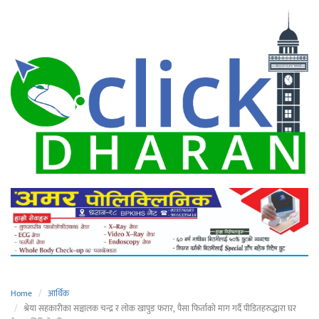
Home
आर्थिक
श्रेया सहकारीका सञ्चालक चन्द्र र लोक खापुङ फरार, पैसा फिर्ताको माग गर्दै पीडितहरुद्धारा घर