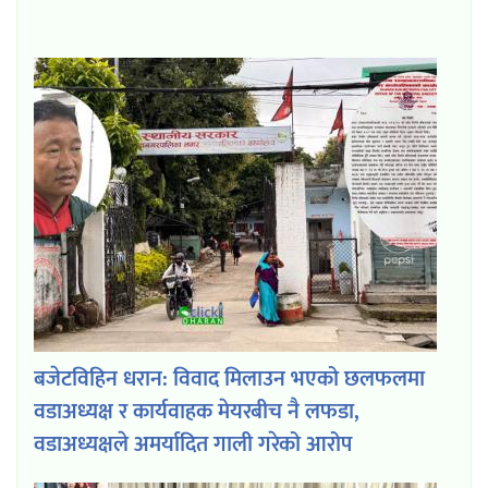
बजेटविहिन धरान: विवाद मिलाउन भएको छलफलमा
वडाअध्यक्ष र कार्यवाहक मेयरबीच नै लफडा,
वडाअध्यक्षले अमर्यादित गाली गरेको आरोप