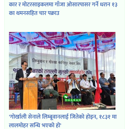
कार र मोटरसाइकलमा गाँजा ओसारपासर गर्ने धरान १३
का थमनसहित चार पक्राउ
'गोर्खाली सेनाले लिम्बूवानलाई जितेको होइन, १८३१ मा
लालमोहर सन्धि भएको हो'