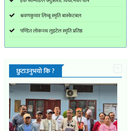
हर्क साम्पाङले क्युआरटि विघटनको घोष
श्रवणकुमार लिम्बू स्मृति बास्केटबल
पण्डित लोकनथ लुइटेल स्मृति प्रतिष्ठ
छुटाउनुभयो कि ?