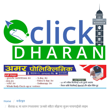
Home
मनोरञ्जन
बैशाख १८ मा धरान रंगशालामा 'ऊनको स्वीटर साँझ'मा सुजन चापागाईको लाइभ