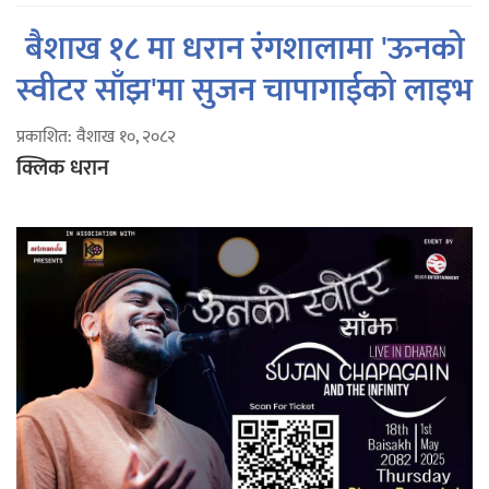
बैशाख १८ मा धरान रंगशालामा 'ऊनको
स्वीटर साँझ'मा सुजन चापागाईको लाइभ
प्रकाशित: वैशाख १०, २०८२
क्लिक धरान