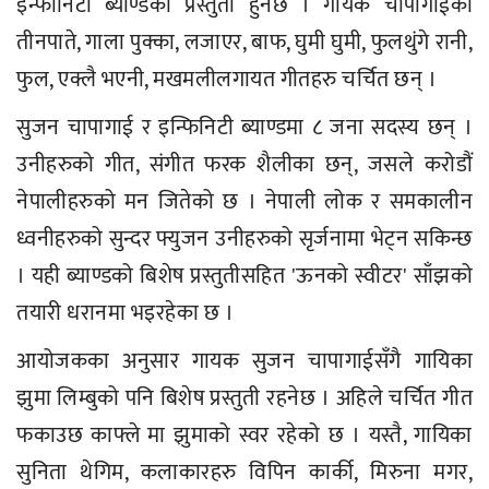
इन्फीनिटी ब्याण्डको प्रस्तुती हुनेछ । गायक चापागाईको
तीनपाते, गाला पुक्का, लजाएर, बाफ, घुमी घुमी, फुलथुंगे रानी,
फुल, एक्लै भएनी, मखमलीलगायत गीतहरु चर्चित छन् ।
सुजन चापागाई र इन्फिनिटी ब्याण्डमा ८ जना सदस्य छन् ।
उनीहरुको गीत, संगीत फरक शैलीका छन्, जसले करोडौं
नेपालीहरुको मन जितेको छ । नेपाली लोक र समकालीन
ध्वनीहरुको सुन्दर फ्युजन उनीहरुको सृर्जनामा भेट्न सकिन्छ
। यही ब्याण्डको बिशेष प्रस्तुतीसहित 'ऊनको स्वीटर' साँझको
तयारी धरानमा भइरहेका छ ।
आयोजकका अनुसार गायक सुजन चापागाईसँगै गायिका
झुमा लिम्बुको पनि बिशेष प्रस्तुती रहनेछ । अहिले चर्चित गीत
फकाउछ काफ्ले मा झुमाको स्वर रहेको छ । यस्तै, गायिका
सुनिता थेगिम, कलाकारहरु विपिन कार्की, मिरुना मगर,