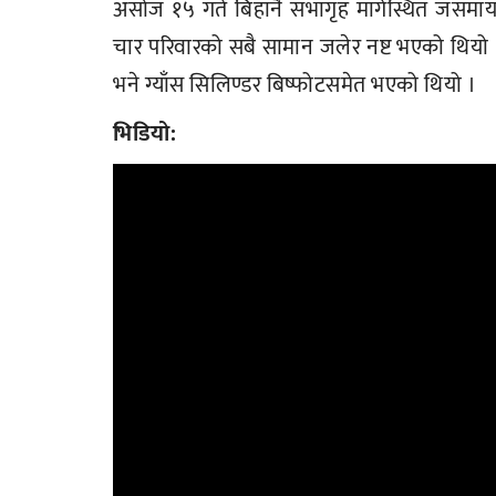
असोज १५ गते बिहानै सभागृह मार्गस्थित जसमाय
चार परिवारको सबै सामान जलेर नष्ट भएको थिय
भने ग्याँस सिलिण्डर बिष्फोटसमेत भएको थियो ।
भिडियो: