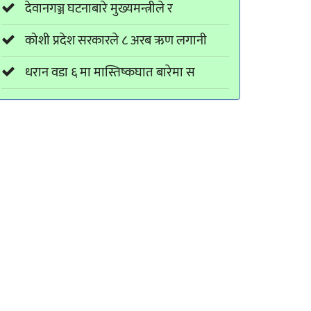
देवानगञ्ज घटनाबारे मुख्यमन्त्रीले र
कोशी प्रदेश सरकारले ८ अरब ऋण लगानी
धरान वडा ६ मा मास्तिष्कघात बारेमा स