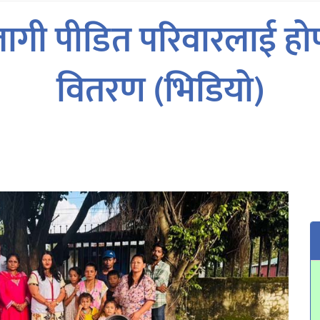
गी पीडित परिवारलाई होप 
वितरण (भिडियो)