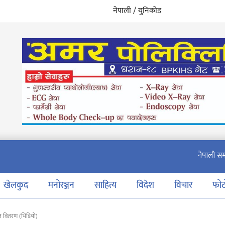
नेपाली / युनिकोड
खेलकुद
मनोरञ्जन
साहित्य
विदेश
विचार
फो
त वितरण (भिडियो)