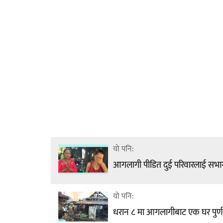
यो पनि:
आगलागी पीडित दुई परिवारलाई सभागृ
यो पनि:
धरान ८ मा आगलागीबाट एक घर पुर्णर