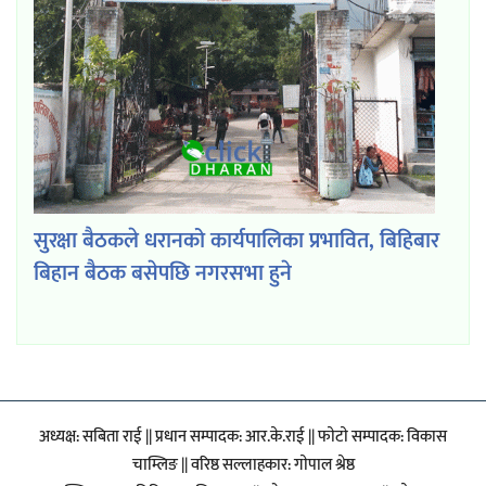
सुरक्षा बैठकले धरानको कार्यपालिका प्रभावित, बिहिबार
बिहान बैठक बसेपछि नगरसभा हुने
अध्यक्ष: सबिता राई || प्रधान सम्पादक: आर.के.राई || फाेटाे सम्पादक: विकास
चाम्लिङ || वरिष्ठ सल्लाहकार: गाेपाल श्रेष्ठ