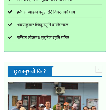
हर्क साम्पाङले क्युआरटि विघटनको घोष
श्रवणकुमार लिम्बू स्मृति बास्केटबल
पण्डित लोकनथ लुइटेल स्मृति प्रतिष्ठ
छुटाउनुभयो कि ?