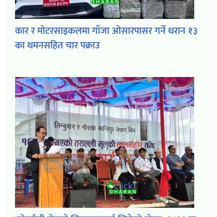
कार र मोटरसाइकलमा गाँजा ओसारपासर गर्ने धरान १३
का थमनसहित चार पक्राउ