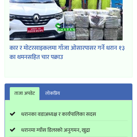
कार र मोटरसाइकलमा गाँजा ओसारपासर गर्ने धरान १३
का थमनसहित चार पक्राउ
ताजा अपडेट
लाेकप्रिय
धरानका वडाअध्यक्ष र कार्यपालिका सदस
धरानमा ग्याँस डिलरको अनुगमन, खुद्रा