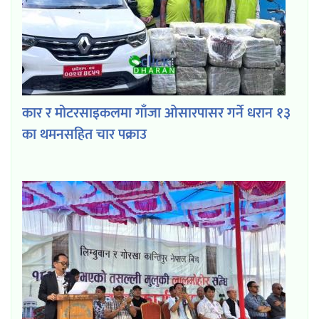
कार र मोटरसाइकलमा गाँजा ओसारपासर गर्ने धरान १३
का थमनसहित चार पक्राउ