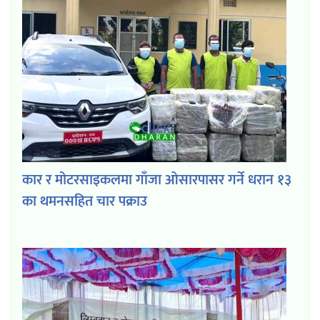
कार र मोटरसाइकलमा गाँजा ओसारपासर गर्ने धरान १३
का थमनसहित चार पक्राउ