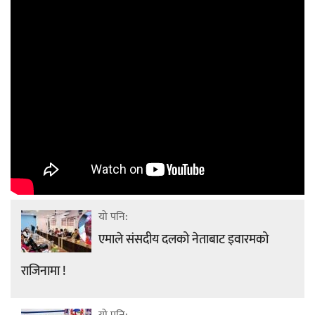
यो पनि:
एमाले संसदीय दलको नेताबाट इवारमको
राजिनामा !