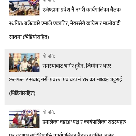
यो पनि:
एजेण्डामा प्रवेश नै नगरी कार्यपालिका बैठक
स्थगित: बजेटबारे एमाले एकातिर, मेयरसँगै कांग्रेस र माओवादी
साथमा (भिडियोसहित)
यो पनि:
समस्याबाट भागेर हुदैन, जिम्मेवार भएर
छलफल र संवाद गरौं: प्रवक्ता एवं वडा नं १७ का अध्यक्ष भट्टराई
(भिडियोसहित)
यो पनि:
एमालेका वडाअध्यक्ष र कार्यपालिका सदस्यहरु
पत्र बुझाएर बाहिरिएपछि कार्यपालिका बैठक स्थगित, बजेट