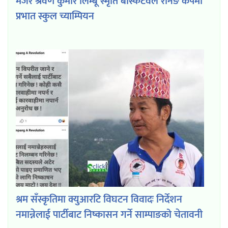
मेजर श्रवण कुमार लिम्बू स्मृति बास्केटवल रनिङ कपमा
प्रभात स्कुल च्याम्पियन
श्रम सँस्कृतिमा क्युआरटि विघटन विवादः निर्देशन
नमान्नेलाई पार्टीबाट निष्कासन गर्ने साम्पाङको चेतावनी