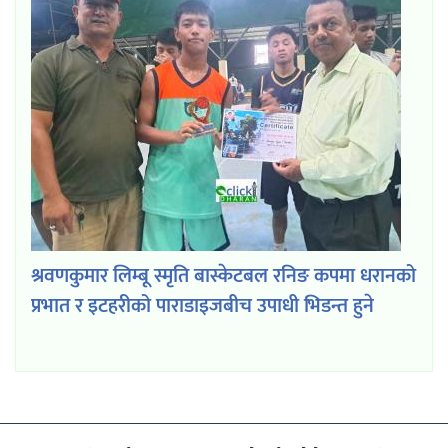
श्रवणकुमार लिम्बू स्मृति बास्केटबल रनिङ कपमा धरानको
प्रभात र इटहरीको पाराडाइजबीच उपाधी भिडन्त हुने