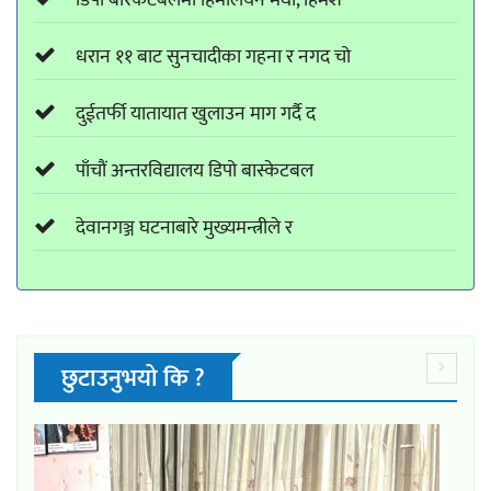
डिपो बास्केटबलमा हिमालयन मेघा, हिमश
धरान ११ बाट सुनचादीका गहना र नगद चो
दुईतर्फी यातायात खुलाउन माग गर्दै द
पाँचौं अन्तरविद्यालय डिपो बास्केटबल
देवानगञ्ज घटनाबारे मुख्यमन्त्रीले र
छुटाउनुभयो कि ?