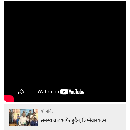
यो पनि:
समस्याबाट भागेर हुदैन, जिम्मेवार भएर