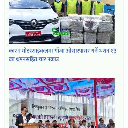
कार र मोटरसाइकलमा गाँजा ओसारपासर गर्ने धरान १३
का थमनसहित चार पक्राउ