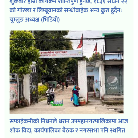
शुक्रबार हाम्रो कार्यक्रम शान्तिपुर्ण हुनेछ, १८३१ साउन २२
को गोरखा र लिम्बूवानको सन्धीबाहेक अन्य कुरा हुदैन:
चुम्लुङ अध्यक्ष (भिडियो)
सफाईकर्मीको निधनले धरान उपमहानगरपालिकामा आज
शोक विदा, कार्यपालिका बैठक र नगरसभा पनि स्थगित