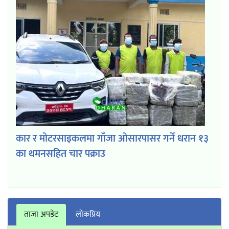
कार र मोटरसाइकलमा गाँजा ओसारपासर गर्ने धरान १३
का थमनसहित चार पक्राउ
ताजा अपडेट
लाेकप्रिय