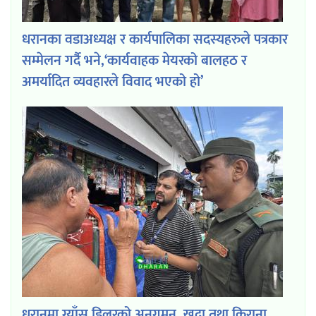
धरानका वडाअध्यक्ष र कार्यपालिका सदस्यहरुले पत्रकार
सम्मेलन गर्दै भने,‘कार्यवाहक मेयरको बालहठ र
अमर्यादित व्यवहारले विवाद भएको हो’
धरानमा ग्याँस डिलरको अनुगमन, खुद्रा तथा किराना