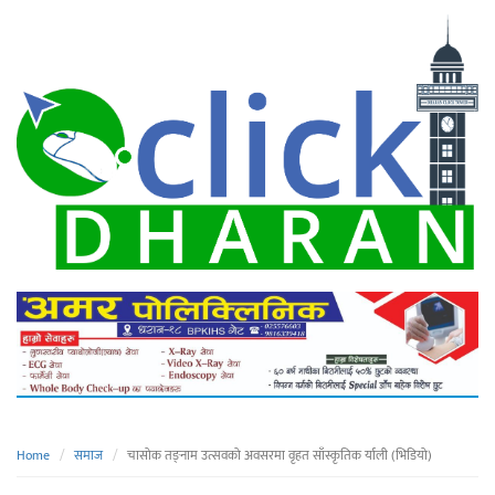
Home
समाज
चासोक तङ्नाम उत्सवको अवसरमा वृहत साँस्कृतिक र्याली (भिडियो)