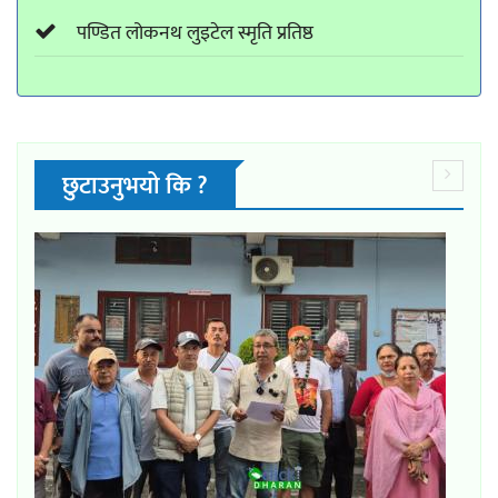
पण्डित लोकनथ लुइटेल स्मृति प्रतिष्ठ
छुटाउनुभयो कि ?