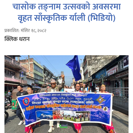
चासोक तङ्नाम उत्सवको अवसरमा
वृहत साँस्कृतिक र्याली (भिडियो)
प्रकाशित: मंसिर १८, २०८२
क्लिक धरान