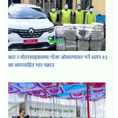
कार र मोटरसाइकलमा गाँजा ओसारपासर गर्ने धरान १३
का थमनसहित चार पक्राउ