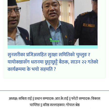
सुनसरीका प्रजिअसहित सुरक्षा समितिको चुम्लुङ र
यायोक्खासँग धरानमा छुट्टाछुट्टै बैठक, साउन २२ गतेको
कार्यक्रममा के भयो सहमति ?
अध्यक्ष: सबिता राई || प्रधान सम्पादक: आर.के.राई || फाेटाे सम्पादक: विकास
चाम्लिङ || वरिष्ठ सल्लाहकार: गाेपाल श्रेष्ठ