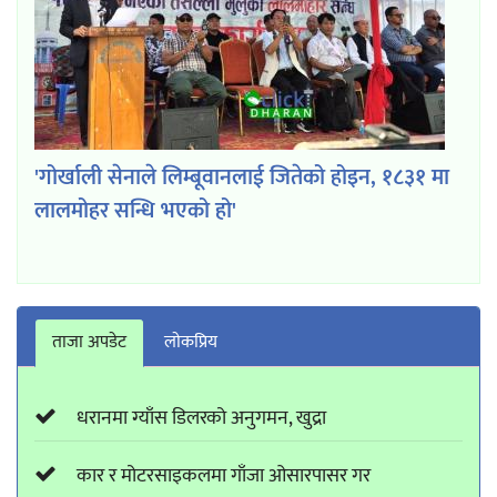
'गोर्खाली सेनाले लिम्बूवानलाई जितेको होइन, १८३१ मा
लालमोहर सन्धि भएको हो'
ताजा अपडेट
लाेकप्रिय
धरानमा ग्याँस डिलरको अनुगमन, खुद्रा
कार र मोटरसाइकलमा गाँजा ओसारपासर गर