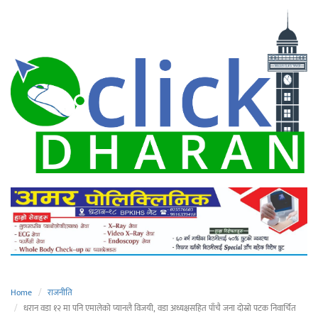
Home
राजनीति
धरान वडा १२ मा पनि एमालेको प्यानलै विजयी, वडा अध्यक्षसहित पाँचै जना दोस्रो पटक निवार्चित