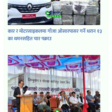
कार र मोटरसाइकलमा गाँजा ओसारपासर गर्ने धरान १३
का थमनसहित चार पक्राउ